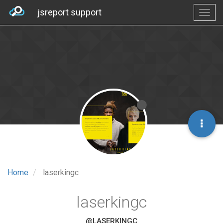
jsreport support
Home
laserkingc
laserkingc
@LASERKINGC